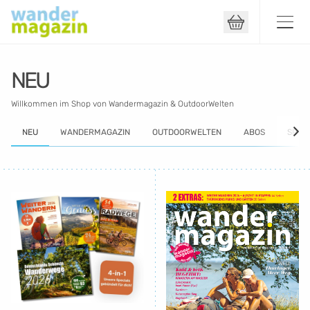
Kontakt
NEU
Willkommen im Shop von Wandermagazin & OutdoorWelten
Kündigung
NEU
WANDERMAGAZIN
OUTDOORWELTEN
ABOS
SPEC
Widerruf