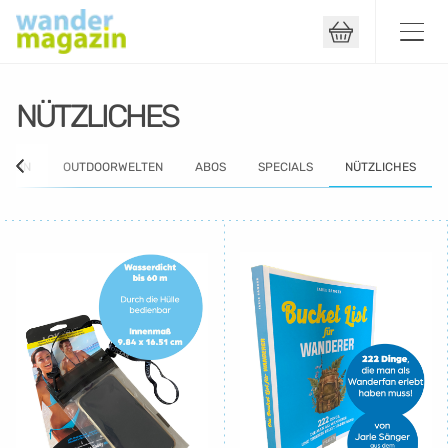
Kontakt
NÜTZLICHES
AZIN
OUTDOORWELTEN
ABOS
SPECIALS
NÜTZLICHES
Kündigung
Widerruf